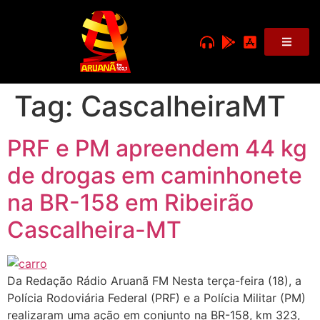
Tag:
CascalheiraMT
PRF e PM apreendem 44 kg
de drogas em caminhonete
na BR-158 em Ribeirão
Cascalheira-MT
Da Redação Rádio Aruanã FM Nesta terça-feira (18), a
Polícia Rodoviária Federal (PRF) e a Polícia Militar (PM)
realizaram uma ação em conjunto na BR-158, km 323,