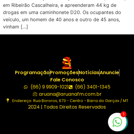
em Ribeirão Cascalheira, e apreenderam 44 kg de
drogas em uma caminhonete D20. Os ocupantes do
veículo, um homem de 40 anos e outro de 45 anos,
vinham […]
Programação
Promoções
Notícias
Anuncie
Fale Conosco
(66) 9 9909-1021
(66) 3401-1345
aruana@aruanafm.com.br
Endereço: Rua Bororos, 673 - Centro - Barra do Garças / MT
2024 | Todos Direitos Reservados
1