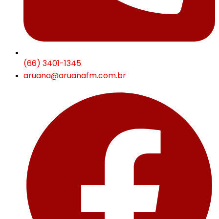
(66) 3401-1345
aruana@aruanafm.com.br