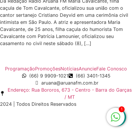
Da Redação Rádio Aruanã FM Maria Cavalcante, filha
caçula de Tom Cavalcante, oficializou sua união com o
cantor sertanejo Cristiano Deyvid em uma cerimônia civil
intimista em São Paulo. A atriz e apresentadora Maria
Cavalcante, de 25 anos, filha caçula do humorista Tom
Cavalcante com Patrícia Lamounier, oficializou seu
casamento no civil neste sábado (8), […]
Programação
Promoções
Notícias
Anuncie
Fale Conosco
(66) 9 9909-1021
(66) 3401-1345
aruana@aruanafm.com.br
Endereço: Rua Bororos, 673 - Centro - Barra do Garças
/ MT
2024 | Todos Direitos Reservados
1
zbet
starzbet güncel giriş
starzbet giriş
starzbet
starzbet gü