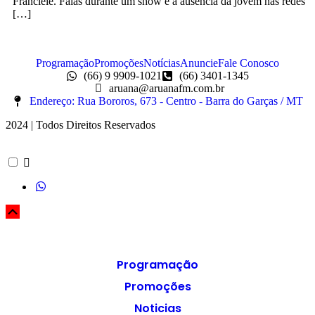
Franciele. Falas durante um show e a ausência da jovem nas redes
[…]
Programação
Promoções
Notícias
Anuncie
Fale Conosco
(66) 9 9909-1021
(66) 3401-1345
aruana@aruanafm.com.br
Endereço: Rua Bororos, 673 - Centro - Barra do Garças / MT
2024 | Todos Direitos Reservados
Programação
Promoções
Noticias