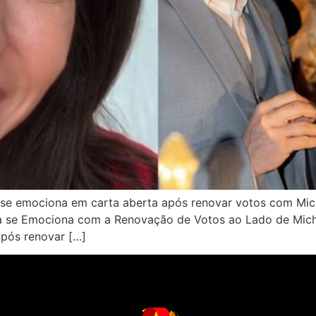
se emociona em carta aberta após renovar votos com Mich
oza se Emociona com a Renovação de Votos ao Lado de Mich
Após renovar […]