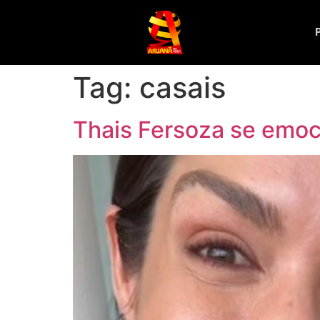
Tag:
casais
Thais Fersoza se emoc