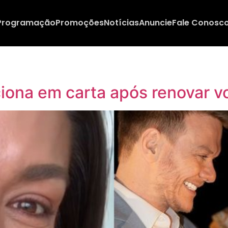
Programação
Promoções
Notícias
Anuncie
Fale Conosc
iona em carta após renovar v