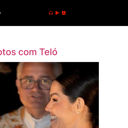
o
otos com Teló