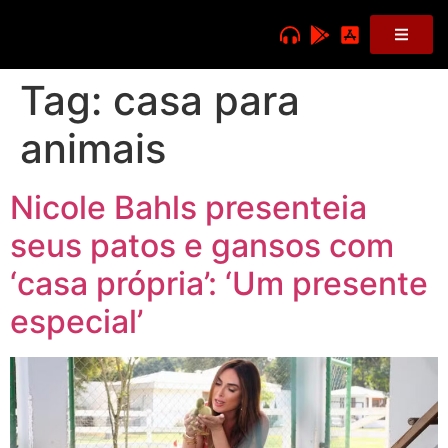
Tag:
casa para
animais
Nicole Bahls presenteia
seus patos e gansos com
‘casa própria’: ‘Um presente
especial’