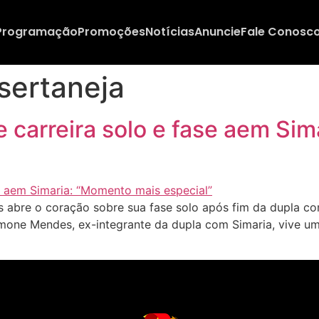
Programação
Promoções
Notícias
Anuncie
Fale Conosc
 sertaneja
 carreira solo e fase aem Si
bre o coração sobre sua fase solo após fim da dupla com 
mone Mendes, ex-integrante da dupla com Simaria, vive um