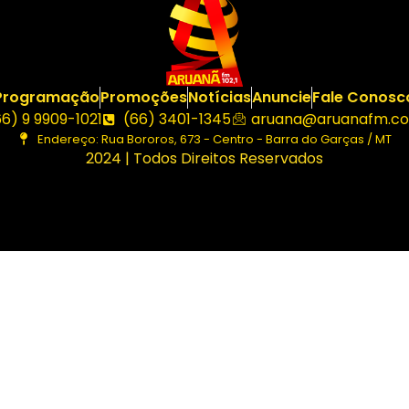
Programação
Promoções
Notícias
Anuncie
Fale Conosc
66) 9 9909-1021
(66) 3401-1345
aruana@aruanafm.co
Endereço: Rua Bororos, 673 - Centro - Barra do Garças / MT
2024 | Todos Direitos Reservados
giriş
ultrabet giriş
ultrabet
betasus güncel giriş
betasus gir