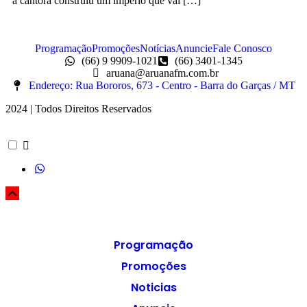
a cantora construiu um império que vai […]
Programação
Promoções
Notícias
Anuncie
Fale Conosco
(66) 9 9909-1021
(66) 3401-1345
aruana@aruanafm.com.br
Endereço: Rua Bororos, 673 - Centro - Barra do Garças / MT
2024 | Todos Direitos Reservados
Programação
Promoções
Noticias