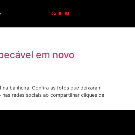
o
mpecável em novo
 na banheira. Confira as fotos que deixaram
o nas redes sociais ao compartilhar cliques de