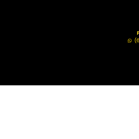
(
starzbet güncel giriş
starzbet giriş
starzbet
starzbet güncel