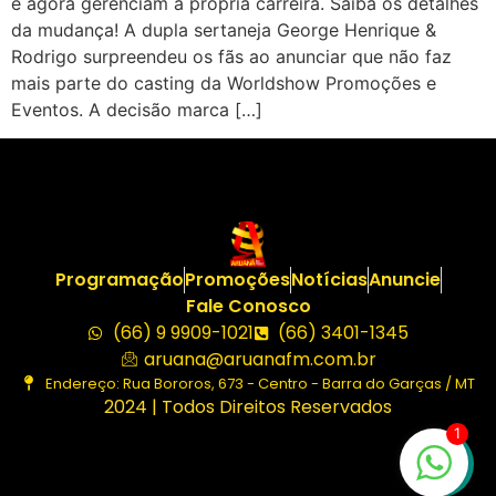
e agora gerenciam a própria carreira. Saiba os detalhes
da mudança! A dupla sertaneja George Henrique &
Rodrigo surpreendeu os fãs ao anunciar que não faz
mais parte do casting da Worldshow Promoções e
Eventos. A decisão marca […]
Programação
Promoções
Notícias
Anuncie
Fale Conosco
(66) 9 9909-1021
(66) 3401-1345
aruana@aruanafm.com.br
Endereço: Rua Bororos, 673 - Centro - Barra do Garças / MT
2024 | Todos Direitos Reservados
1