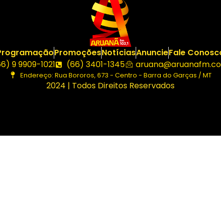
Programação
Promoções
Notícias
Anuncie
Fale Conosc
66) 9 9909-1021
(66) 3401-1345
aruana@aruanafm.co
Endereço: Rua Bororos, 673 - Centro - Barra do Garças / MT
2024 | Todos Direitos Reservados
iriş
ultrabet giriş
ultrabet
betasus güncel giriş
betasus giri