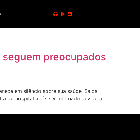
o
ãs seguem preocupados
nece em silêncio sobre sua saúde. Saiba
ta do hospital após ser internado devido a