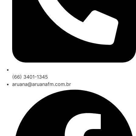
(66) 3401-1345
aruana@aruanafm.com.br