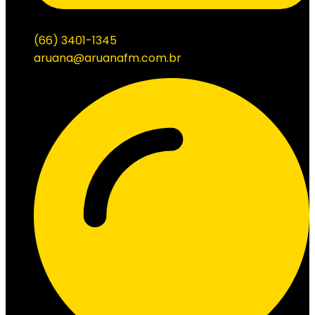
(66) 3401-1345
aruana@aruanafm.com.br