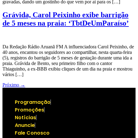
gravadas, dando um gostinho do que vem por aí para os […]
Grávida, Carol Peixinho exibe barrigão
de 5 meses na praia: ‘TbtDeUmParaíso’
Da Redação Rádio Aruanã FM A influenciadora Carol Peixinho, de
40 anos, encantou os seguidores ao compartilhar, nesta quarta-feira
(5), registros do barrigão de 5 meses de gestação durante uma ida a
praia. Grávida de Bento, seu primeiro filho com o cantor
Thiaguinho, a ex-BBB exibiu cliques de um dia na praia e mostrou
vários […]
Próximo
→
Programação
Promoções
Notícias
Anuncie
Fale Conosco