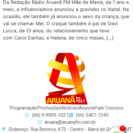
Da Redação Rádio Aruanã FM Mãe de Mavie, de 1 ano e
meio, a influenciadora anunciou a gravidez no Natal. Na
ocasião, ele também já anunciou o sexo da criança, que
vai se chamar Mel. O craque também é pai de Davi
Lucca, de 13 anos, do relacionamento que teve
com Carol Dantas, e Helena, de cinco meses, […]
Programação
Promoções
Notícias
Anuncie
Fale Conosco
(66) 9 9909-1021
(66) 3401-1345
aruana@aruanafm.com.br
1
Endereço: Rua Bororos, 673 - Centro - Barra do Garças / MT