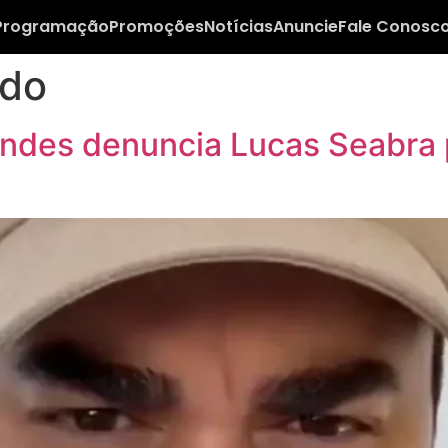
Programação
Promoções
Notícias
Anuncie
Fale Conosc
ado
des denuncia Lucas Seabra p