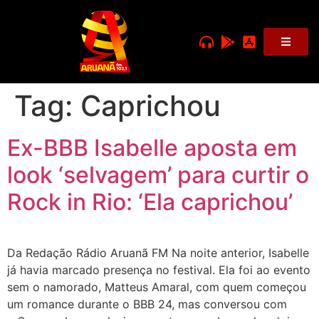
Tag:
Caprichou
Ex-BBB Isabelle aposta em
look ‘selvagem’ para curtir o
Rock in Rio: ‘Ela caprichou’
Da Redação Rádio Aruanã FM Na noite anterior, Isabelle
já havia marcado presença no festival. Ela foi ao evento
sem o namorado, Matteus Amaral, com quem começou
um romance durante o BBB 24, mas conversou com