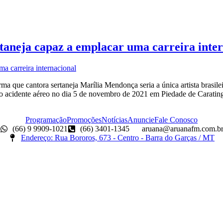
rtaneja capaz a emplacar uma carreira inte
 que cantora sertaneja Marília Mendonça seria a única artista brasilei
o acidente aéreo no dia 5 de novembro de 2021 em Piedade de Carating
Programação
Promoções
Notícias
Anuncie
Fale Conosco
(66) 9 9909-1021
(66) 3401-1345
aruana@aruanafm.com.b
Endereço: Rua Bororos, 673 - Centro - Barra do Garças / MT