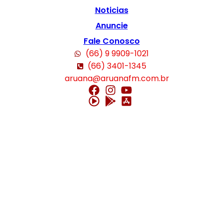
Noticias
Anuncie
Fale Conosco
(66) 9 9909-1021
(66) 3401-1345
aruana@aruanafm.com.br
ncel giriş
starzbet giriş
starzbet
starzbet güncel giriş
starzbet giriş
starzb