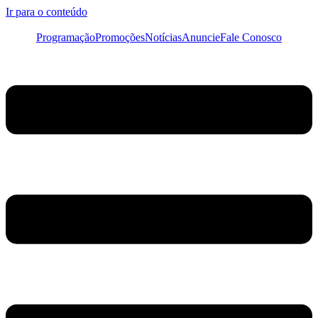
Ir para o conteúdo
Programação
Promoções
Notícias
Anuncie
Fale Conosco