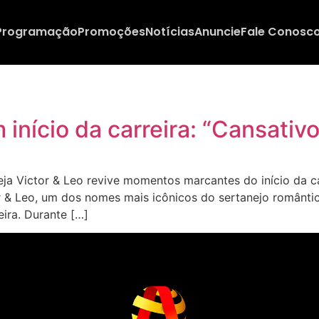
Programação
Promoções
Notícias
Anuncie
Fale Conosc
 início da carreira: “Cansativ
a Victor & Leo revive momentos marcantes do início da ca
or & Leo, um dos nomes mais icônicos do sertanejo românti
ira. Durante […]