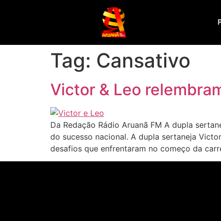
Tag:
Cansativo
Victor & Leo relembram
Da Redação Rádio Aruanã FM A dupla sertanej
do sucesso nacional. A dupla sertaneja Vict
desafios que enfrentaram no começo da carre