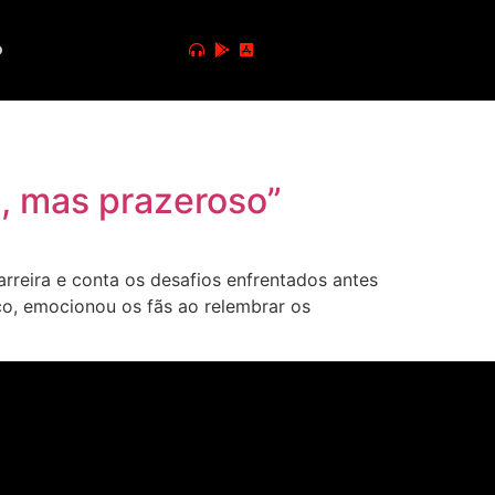
o
o, mas prazeroso”
rreira e conta os desafios enfrentados antes
co, emocionou os fãs ao relembrar os