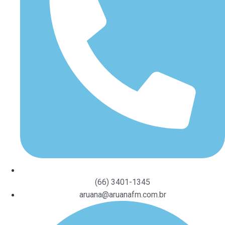
(66) 3401-1345
aruana@aruanafm.com.br