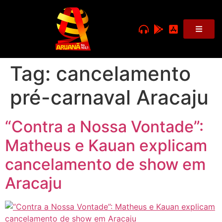
Tag:
cancelamento
pré-carnaval Aracaju
“Contra a Nossa Vontade”:
Matheus e Kauan explicam
cancelamento de show em
Aracaju