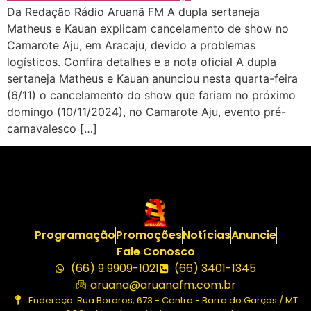
Da Redação Rádio Aruanã FM A dupla sertaneja
Matheus e Kauan explicam cancelamento de show no
Camarote Aju, em Aracaju, devido a problemas
logísticos. Confira detalhes e a nota oficial A dupla
sertaneja Matheus e Kauan anunciou nesta quarta-feira
(6/11) o cancelamento do show que fariam no próximo
domingo (10/11/2024), no Camarote Aju, evento pré-
carnavalesco […]
Programação
Promoções
Notícias
Anuncie
Fale Conosco
(66) 9 9909-1021
(66) 3401-1345
aruana@aruanafm.com.br
Endereço: Rua Bororos, 673 - Centro - Barra do Garças / MT