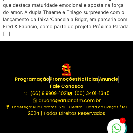
que destaca maturidade emocional e aposta na força
do amor. A dupla Thaeme e Thiago surpreende com o
lançamento da faixa ‘Cancela a Briga’, em parceria com
Fred & Fabrício, como parte do projeto Próxima Parada.
[…]
Programação
Promoções
Notícias
Anuncie
Fale Conosco
(66) 9 9909-1021
(66) 3401-1345
aruana@aruanafm.com.br
Endereço: Rua Bororos, 673 - Centro - Barra do Garças / MT
2024 | Todos Direitos Reservados
1