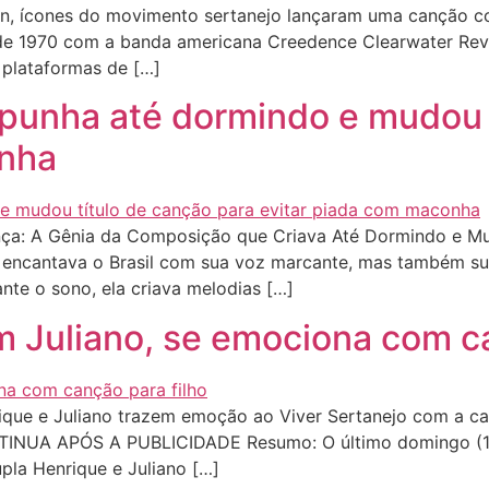
, ícones do movimento sertanejo lançaram uma canção co
 de 1970 com a banda americana Creedence Clearwater R
plataformas de […]
unha até dormindo e mudou t
onha
a: A Gênia da Composição que Criava Até Dormindo e Muda
s encantava o Brasil com sua voz marcante, mas também su
te o sono, ela criava melodias […]
m Juliano, se emociona com ca
que e Juliano trazem emoção ao Viver Sertanejo com a can
NTINUA APÓS A PUBLICIDADE Resumo: O último domingo (1º
upla Henrique e Juliano […]