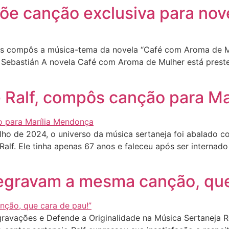
e canção exclusiva para nov
s compôs a música-tema da novela “Café com Aroma de Mu
e Sebastián A novela Café com Aroma de Mulher está preste
e Ralf, compôs canção para M
ho de 2024, o universo da música sertaneja foi abalado co
 Ralf. Ele tinha apenas 67 anos e faleceu após ser internad
 “Regravam a mesma canção, qu
gravações e Defende a Originalidade na Música Sertaneja 