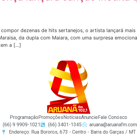
ompor dezenas de hits sertanejos, o artista lançará mais
araisa, da dupla com Maiara, com uma surpresa emocionant
tem a […]
Programação
Promoções
Notícias
Anuncie
Fale Conosco
(66) 9 9909-1021
(66) 3401-1345
aruana@aruanafm.com
Endereço: Rua Bororos, 673 - Centro - Barra do Garças / MT