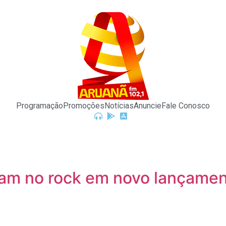
Programação
Promoções
Notícias
Anuncie
Fale Conosco
am no rock em novo lançame