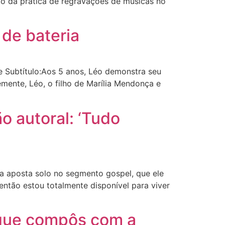
to da prática de regravações de músicas no
 de bateria
e Subtítulo:Aos 5 anos, Léo demonstra seu
mente, Léo, o filho de Marília Mendonça e
o autoral: ‘Tudo
da aposta solo no segmento gospel, que ele
ntão estou totalmente disponível para viver
 que compôs com a