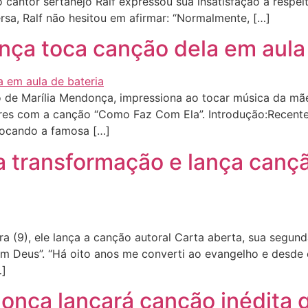
cantor sertanejo Ralf expressou sua insatisfação a respei
rsa, Ralf não hesitou em afirmar: “Normalmente, […]
nça toca canção dela em aula
o de Marília Mendonça, impressiona ao tocar música da mã
iares com a canção “Como Faz Com Ela”. Introdução:Recente
 tocando a famosa […]
 transformação e lança cançã
a (9), ele lança a canção autoral Carta aberta, sua segun
 Deus”. “Há oito anos me converti ao evangelho e desde e
…]
onça lançará canção inédita