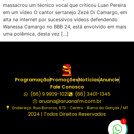
massacrou um técnico vocal que criticou Luan Pereira
em um vídeo O cantor sertanejo Zezé Di Camargo, em
alta na internet por sucessivos vídeos defendendo
Wanessa Camargo no BBB 24, está envolvido em mais
uma polêmica, desta vez […]
Programação
Promoções
Notícias
Anuncie
Fale Conosco
(66) 9 9909-1021
(66) 3401-1345
aruana@aruanafm.com.br
Endereço: Rua Bororos, 673 - Centro - Barra do Garças / MT
2024 | Todos Direitos Reservados
1