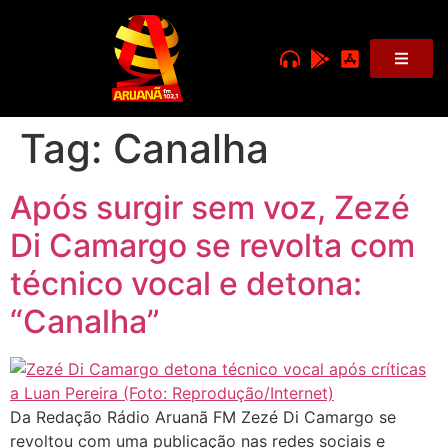
Tag:
Canalha
Após surgir sem voz, Zezé
Di Camargo se revolta com
técnico vocal e detona:
“Canalha”
Da Redação Rádio Aruanã FM Zezé Di Camargo se
revoltou com uma publicação nas redes sociais e