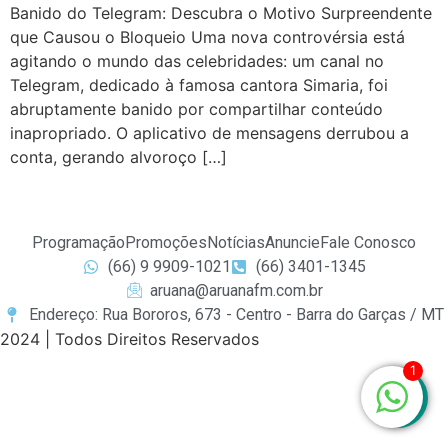
Banido do Telegram: Descubra o Motivo Surpreendente
que Causou o Bloqueio Uma nova controvérsia está
agitando o mundo das celebridades: um canal no
Telegram, dedicado à famosa cantora Simaria, foi
abruptamente banido por compartilhar conteúdo
inapropriado. O aplicativo de mensagens derrubou a
conta, gerando alvoroço […]
Programação
Promoções
Notícias
Anuncie
Fale Conosco
(66) 9 9909-1021
(66) 3401-1345
aruana@aruanafm.com.br
Endereço: Rua Bororos, 673 - Centro - Barra do Garças / MT
2024 | Todos Direitos Reservados
1
giriş
casibom
casibom güncel giriş
casibom giriş
casibom