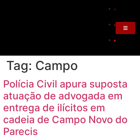
Tag:
Campo
Polícia Civil apura suposta
atuação de advogada em
entrega de ilícitos em
cadeia de Campo Novo do
Parecis