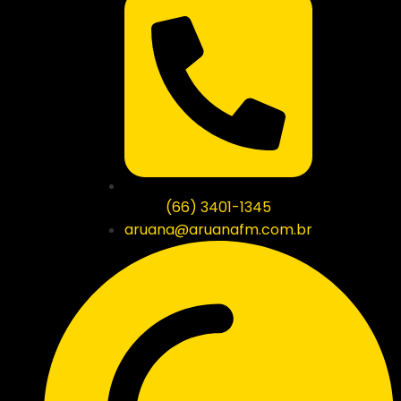
(66) 3401-1345
aruana@aruanafm.com.br