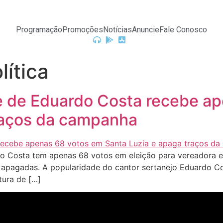
Programação
Promoções
Notícias
Anuncie
Fale Conosco
ítica
ãe de Eduardo Costa recebe a
raços da campanha
 Costa tem apenas 68 votos em eleição para vereadora e
apagadas. A popularidade do cantor sertanejo Eduardo Cos
tura de […]