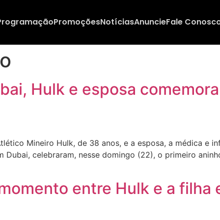
Programação
Promoções
Notícias
Anuncie
Fale Conosc
lo
ai, Hulk e esposa comemoram 
ético Mineiro Hulk, de 38 anos, e a esposa, a médica e in
m Dubai, celebraram, nesse domingo (22), o primeiro aninh
omento entre Hulk e a filha e