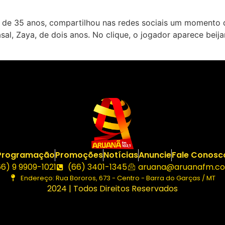
de 35 anos, compartilhou nas redes sociais um momento d
asal, Zaya, de dois anos. No clique, o jogador aparece beija
Programação
Promoções
Notícias
Anuncie
Fale Conosc
66) 9 9909-1021
(66) 3401-1345
aruana@aruanafm.co
Endereço: Rua Bororos, 673 - Centro - Barra do Garças / MT
2024 | Todos Direitos Reservados