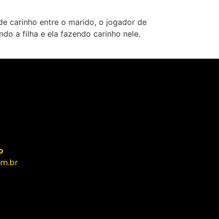
e carinho entre o marido, o jogador de
ndo a filha e ela fazendo carinho nele.
o
m.br