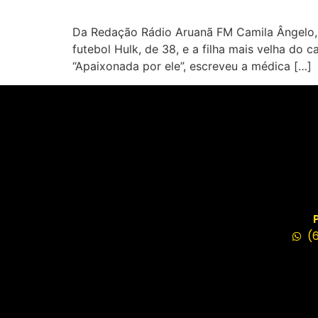
Da Redação Rádio Aruanã FM Camila Ângelo, 
futebol Hulk, de 38, e a filha mais velha do c
“Apaixonada por ele”, escreveu a médica […]
(