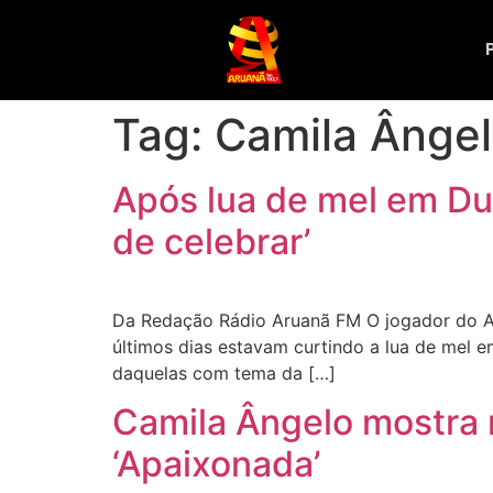
Tag:
Camila Ânge
Após lua de mel em Dub
de celebrar’
Da Redação Rádio Aruanã FM O jogador do Atl
últimos dias estavam curtindo a lua de mel e
daquelas com tema da […]
Camila Ângelo mostra m
‘Apaixonada’