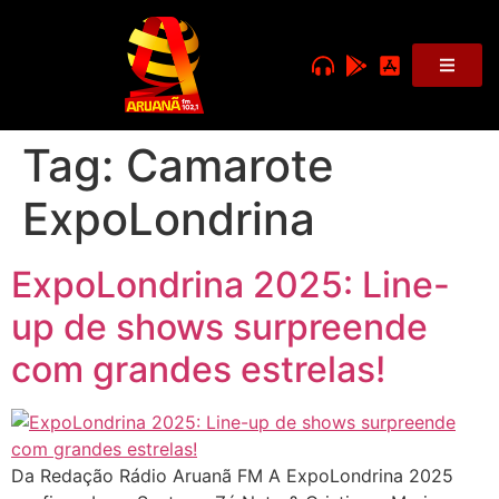
Tag:
Camarote
ExpoLondrina
ExpoLondrina 2025: Line-
up de shows surpreende
com grandes estrelas!
Da Redação Rádio Aruanã FM A ExpoLondrina 2025