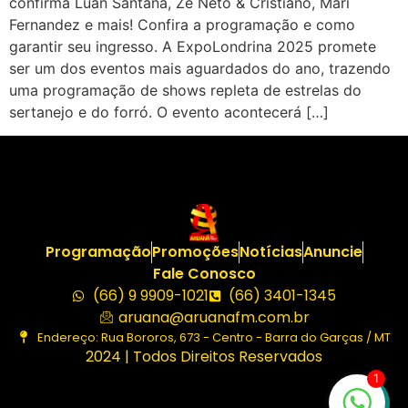
confirma Luan Santana, Zé Neto & Cristiano, Mari
Fernandez e mais! Confira a programação e como
garantir seu ingresso. A ExpoLondrina 2025 promete
ser um dos eventos mais aguardados do ano, trazendo
uma programação de shows repleta de estrelas do
sertanejo e do forró. O evento acontecerá […]
Programação
Promoções
Notícias
Anuncie
Fale Conosco
(66) 9 9909-1021
(66) 3401-1345
aruana@aruanafm.com.br
Endereço: Rua Bororos, 673 - Centro - Barra do Garças / MT
2024 | Todos Direitos Reservados
1