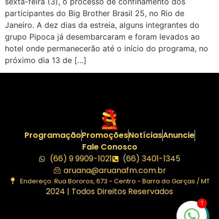
sexta-feira (3), o processo de confinamento dos
participantes do Big Brother Brasil 25, no Rio de
Janeiro. A dez dias da estreia, alguns integrantes do
grupo Pipoca já desembarcaram e foram levados ao
hotel onde permanecerão até o início do programa, no
próximo dia 13 de […]
Programação
Promoções
Notícias
Anuncie
Fale Conosco
(66) 9 9909-1021
(66) 3401-1345
aruana@aruanafm.com.br
Endereço: Rua Bororos, 673 - Centro - Barra do Garças / MT
2024 | Todos Direitos Reservados
1