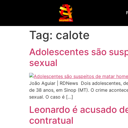
Tag:
calote
Adolescentes são sus
sexual
João Aguiar | RDNews Dois adolescentes, de 
de 38 anos, em Sinop (MT). O crime acontec
sexual. O caso é […]
Leonardo é acusado de
contratual