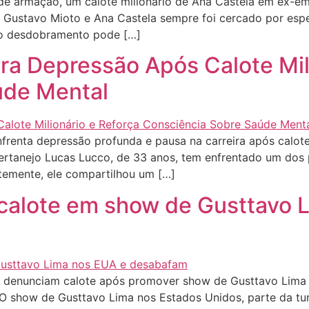
 armação, um calote milionário de Ana Castela em ex-emp
Gustavo Mioto e Ana Castela sempre foi cercado por espec
vo desdobramento pode […]
ra Depressão Após Calote Mil
úde Mental
enta depressão profunda e pausa na carreira após calote 
 sertanejo Lucas Lucco, de 33 anos, tem enfrentado um dos 
ntemente, ele compartilhou um […]
 calote em show de Gusttavo 
s denunciam calote após promover show de Gusttavo Lim
 O show de Gusttavo Lima nos Estados Unidos, parte da tu