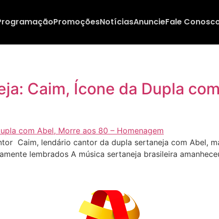
Programação
Promoções
Notícias
Anuncie
Fale Conosc
ja: Caim, Ícone da Dupla com
r Caim, lendário cantor da dupla sertaneja com Abel, ma
rnamente lembrados A música sertaneja brasileira amanheceu