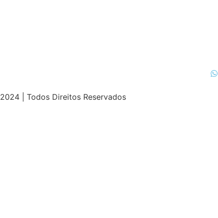
2024 | Todos Direitos Reservados
spor
izle |
ücretsiz
bedava
hack
torrent
crack |
siteye git
b