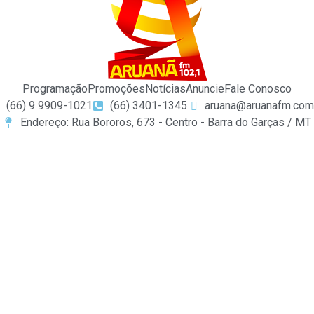
Programação
Promoções
Notícias
Anuncie
Fale Conosco
(66) 9 9909-1021
(66) 3401-1345
aruana@aruanafm.com
Endereço: Rua Bororos, 673 - Centro - Barra do Garças / MT
uraya tıkla
link
website
click here
hoşgeldin bonusu
free sp