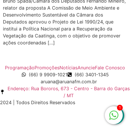
Bruno Spada/Câmara dos Deputados Fernando Mineiro,
relator da proposta A Comissão de Meio Ambiente e
Desenvolvimento Sustentável da Câmara dos
Deputados aprovou o Projeto de Lei 1990/24, que
institui a Política Nacional para a Recuperação da
Vegetação da Caatinga, com o objetivo de promover
ações coordenadas […]
Programação
Promoções
Notícias
Anuncie
Fale Conosco
(66) 9 9909-1021
(66) 3401-1345
aruana@aruanafm.com.br
Endereço: Rua Bororos, 673 - Centro - Barra do Garças
/ MT
2024 | Todos Direitos Reservados
1
zbet
starzbet güncel giriş
starzbet giriş
starzbet
starzbet g