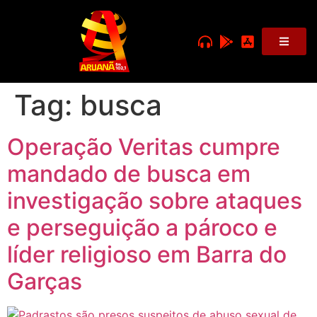
Tag:
busca
Operação Veritas cumpre
mandado de busca em
investigação sobre ataques
e perseguição a pároco e
líder religioso em Barra do
Garças