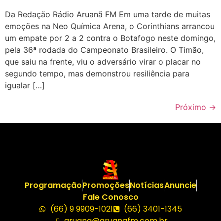
Da Redação Rádio Aruanã FM Em uma tarde de muitas
emoções na Neo Química Arena, o Corinthians arrancou
um empate por 2 a 2 contra o Botafogo neste domingo,
pela 36ª rodada do Campeonato Brasileiro. O Timão,
que saiu na frente, viu o adversário virar o placar no
segundo tempo, mas demonstrou resiliência para
igualar […]
Próximo
→
Programação
Promoções
Notícias
Anuncie
Fale Conosco
(66) 9 9909-1021
(66) 3401-1345
aruana@aruanafm.com.br