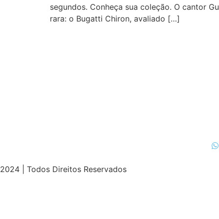
segundos. Conheça sua coleção. O cantor Gus
rara: o Bugatti Chiron, avaliado […]
2024 | Todos Direitos Reservados
t
ultrabet güncel giriş
ultrabet giriş
ultrabet
ultrabet güncel 