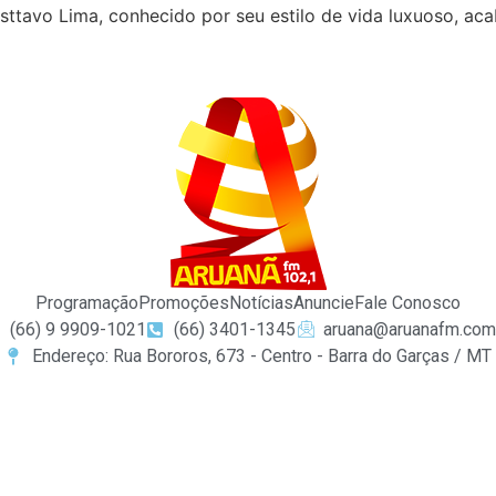
ttavo Lima, conhecido por seu estilo de vida luxuoso, ac
Programação
Promoções
Notícias
Anuncie
Fale Conosco
(66) 9 9909-1021
(66) 3401-1345
aruana@aruanafm.com
Endereço: Rua Bororos, 673 - Centro - Barra do Garças / MT
giriş
ultrabet giriş
ultrabet
betasus güncel giriş
betasus giri