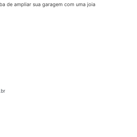
aba de ampliar sua garagem com uma joia
.br
ş
betasus
betasus güncel giriş
betasus giriş
betasus
betasus