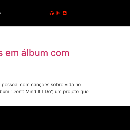
o
zes em álbum com
m pessoal com canções sobre vida no
bum “Don’t Mind If I Do”, um projeto que