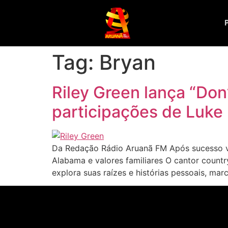
Tag:
Bryan
Riley Green lança “Don
participações de Luke 
Da Redação Rádio Aruanã FM Após sucesso vir
Alabama e valores familiares O cantor countr
explora suas raízes e histórias pessoais, ma