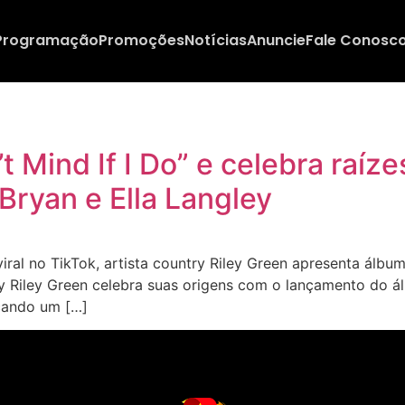
Programação
Promoções
Notícias
Anuncie
Fale Conosc
’t Mind If I Do” e celebra raí
Bryan e Ella Langley
al no TikTok, artista country Riley Green apresenta álbu
y Riley Green celebra suas origens com o lançamento do ál
rcando um […]