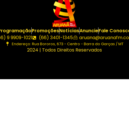
Programação
Promoções
Notícias
Anuncie
Fale Conosc
66) 9 9909-1021
(66) 3401-1345
aruana@aruanafm.co
Endereço: Rua Bororos, 673 - Centro - Barra do Garças / MT
2024 | Todos Direitos Reservados
cel giriş
casibom giriş
casibom
casibom güncel giriş
casi