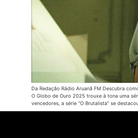
Da Redação Rádio Aruanã FM Descubra como o
O Globo de Ouro 2025 trouxe à tona uma sér
vencedores, a série “O Brutalista” se destac