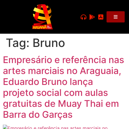
Tag:
Bruno
Empresário e referência nas
artes marciais no Araguaia,
Eduardo Bruno lança
projeto social com aulas
gratuitas de Muay Thai em
Barra do Garças