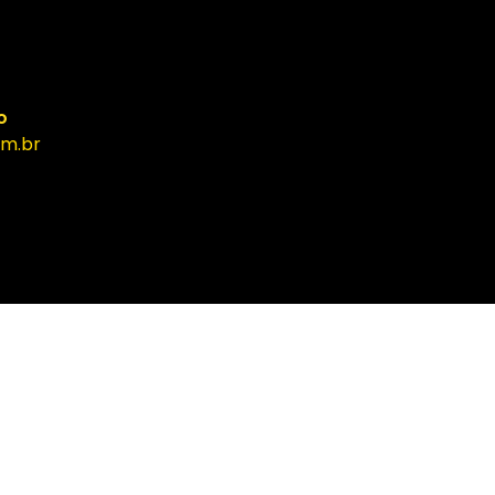
o
m.br
iş
ultrabet
ultrabet güncel giriş
ultrabet giriş
ultrabet
ultrabe