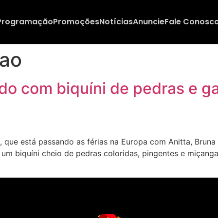
Programação
Promoções
Notícias
Anuncie
Fale Conosc
hao
do com biquíni de pedras e ga
que está passando as férias na Europa com Anitta, Bruna
u um biquíni cheio de pedras coloridas, pingentes e miçang