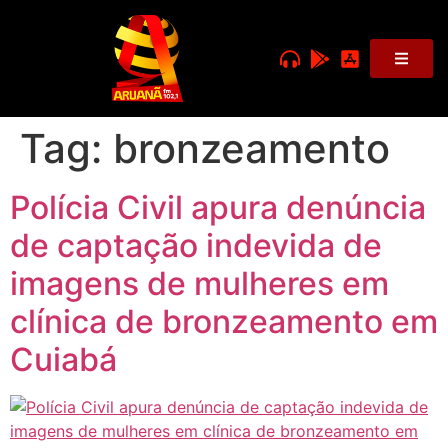
Tag:
bronzeamento
Polícia Civil apura denúncia
de captação indevida de
imagens de mulheres em
clínica de bronzeamento em
Cuiabá