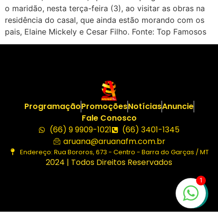
o maridão, nesta terça-feira (3), ao visitar as obras na
residência do casal, que ainda estão morando com os
pais, Elaine Mickely e Cesar Filho. Fonte: Top Famosos
Programação
Promoções
Notícias
Anuncie
Fale Conosco
(66) 9 9909-1021
(66) 3401-1345
aruana@aruanafm.com.br
Endereço: Rua Bororos, 673 - Centro - Barra do Garças / MT
2024 | Todos Direitos Reservados
1
bet
starzbet güncel giriş
starzbet giriş
starzbet
starzbet gü