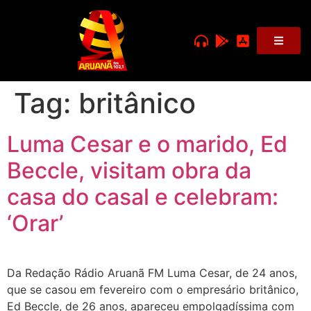
Tag:
britânico
Luma Cesar e o marido, Ed
Beccle, visitam obra da
casa do casal e celebram:
‘Orar’
Da Redação Rádio Aruanã FM Luma Cesar, de 24 anos,
que se casou em fevereiro com o empresário britânico,
Ed Beccle, de 26 anos, apareceu empolgadíssima com