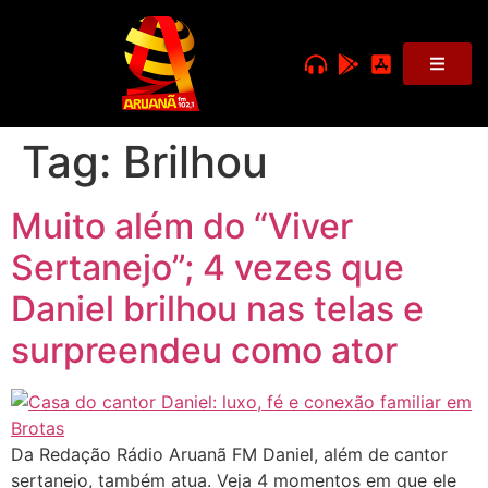
Tag:
Brilhou
Muito além do “Viver
Sertanejo”; 4 vezes que
Daniel brilhou nas telas e
surpreendeu como ator
Da Redação Rádio Aruanã FM Daniel, além de cantor
sertanejo, também atua. Veja 4 momentos em que ele