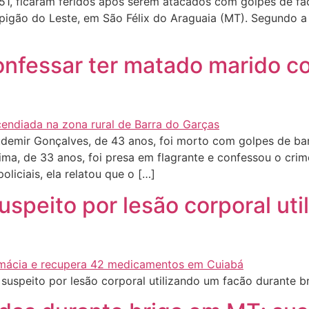
, ficaram feridos após serem atacados com golpes de fac
spigão do Leste, em São Félix do Araguaia (MT). Segundo a P
onfessar ter matado marido co
ir Gonçalves, de 43 anos, foi morto com golpes de barra 
, de 33 anos, foi presa em flagrante e confessou o crime à 
oliciais, ela relatou que o […]
suspeito por lesão corporal ut
 suspeito por lesão corporal utilizando um facão durante 