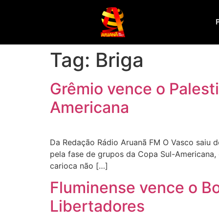
Tag:
Briga
Grêmio vence o Palesti
Americana
Da Redação Rádio Aruanã FM O Vasco saiu der
pela fase de grupos da Copa Sul-Americana, e
carioca não […]
Fluminense vence o Bol
Libertadores