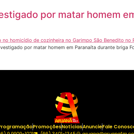
nvestigado por matar homem e
investigado por matar homem em Paranaíta durante briga F
Programação
Promoções
Notícias
Anuncie
Fale Conosc
66) 9 9909-1021
(66) 3401-1345
aruana@aruanafm.co