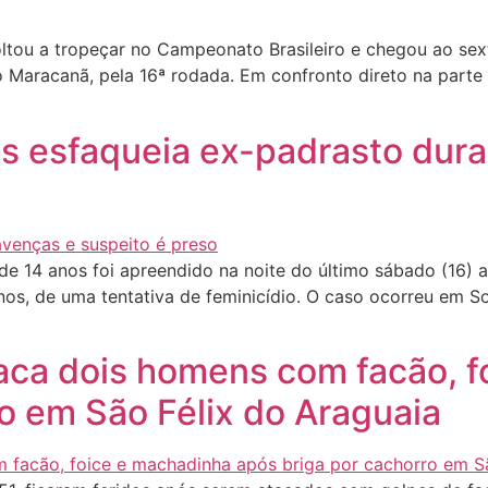
tou a tropeçar no Campeonato Brasileiro e chegou ao sext
o Maracanã, pela 16ª rodada. Em confronto direto na parte 
s esfaqueia ex-padrasto dura
 14 anos foi apreendido na noite do último sábado (16) a
nos, de uma tentativa de feminicídio. O caso ocorreu em So
taca dois homens com facão, 
o em São Félix do Araguaia