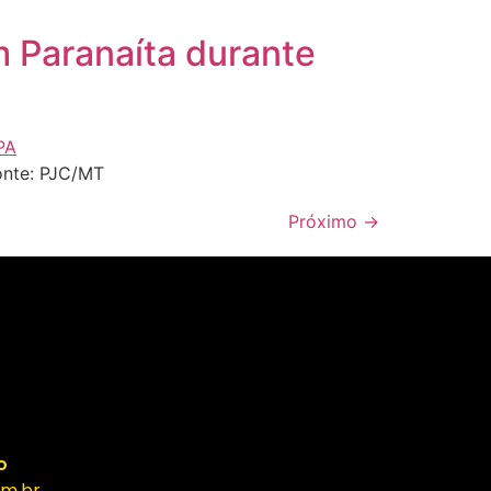
m Paranaíta durante
onte: PJC/MT
Próximo
→
o
m.br