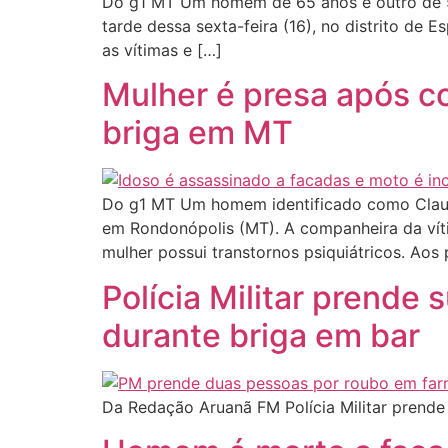
Do g1 MT Um homem de 65 anos e outro de 51
tarde dessa sexta-feira (16), no distrito de E
as vítimas e […]
Mulher é presa após c
briga em MT
Do g1 MT Um homem identificado como Claudem
em Rondonópolis (MT). A companheira da vítima
mulher possui transtornos psiquiátricos. Aos p
Polícia Militar prende 
durante briga em bar
Da Redação Aruanã FM Polícia Militar prende