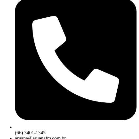
(66) 3401-1345
aruana@aruanafm.com.br