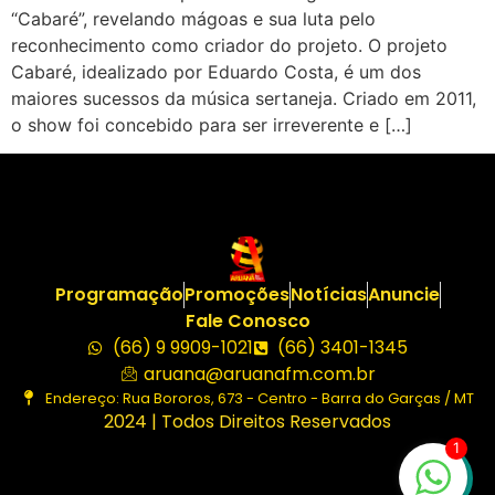
“Cabaré”, revelando mágoas e sua luta pelo
reconhecimento como criador do projeto. O projeto
Cabaré, idealizado por Eduardo Costa, é um dos
maiores sucessos da música sertaneja. Criado em 2011,
o show foi concebido para ser irreverente e […]
Programação
Promoções
Notícias
Anuncie
Fale Conosco
(66) 9 9909-1021
(66) 3401-1345
aruana@aruanafm.com.br
Endereço: Rua Bororos, 673 - Centro - Barra do Garças / MT
2024 | Todos Direitos Reservados
1