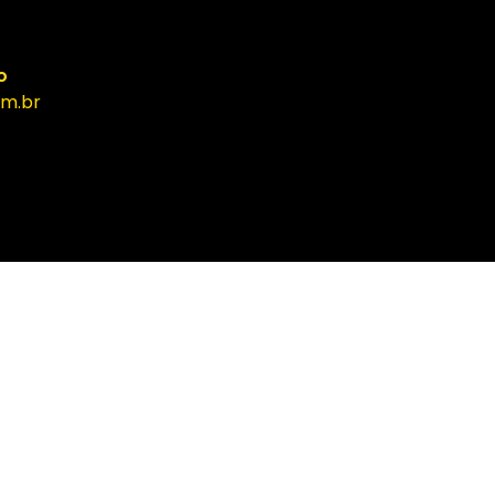
o
m.br
iş
betasus
betasus güncel giriş
betasus giriş
betasus
betasu