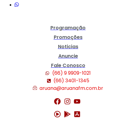
Programação
Promoções
Noticias
Anuncie
Fale Conosco
(66) 9 9909-1021
(66) 3401-1345
aruana@aruanafm.com.br
cel giriş
ultrabet giriş
ultrabet
ultrabet güncel giriş
ultrabet giriş
ultrabet