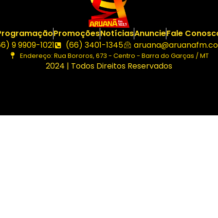
Programação
Promoções
Notícias
Anuncie
Fale Conosc
66) 9 9909-1021
(66) 3401-1345
aruana@aruanafm.co
Endereço: Rua Bororos, 673 - Centro - Barra do Garças / MT
2024 | Todos Direitos Reservados
el giriş
starzbet giriş
starzbet
starzbet güncel giriş
starzbe