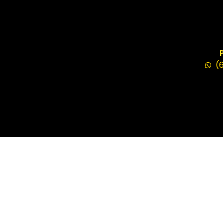
(
et
starzbet güncel giriş
starzbet giriş
starzbet
starzbet günc