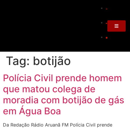
Tag:
botijão
Polícia Civil prende homem
que matou colega de
moradia com botijão de gás
em Água Boa
Da Redação Rádio Aruanã FM Polícia Civil prende